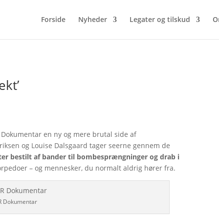
Forside
Nyheder
Legater og tilskud
O
ekt’
Dokumentar en ny og mere brutal side af
Eriksen og Louise Dalsgaard tager seerne gennem de
r bestilt af bander til bombesprængninger og drab i
torpedoer – og mennesker, du normalt aldrig hører fra.
DR Dokumentar