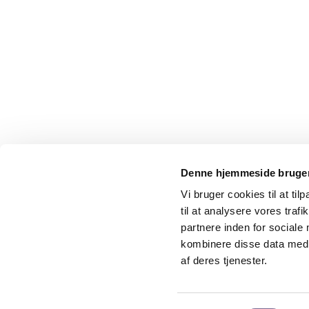
Denne hjemmeside bruger
Vi bruger cookies til at til
til at analysere vores tra
Kreds 1 – Dansk Journalistforbund
partnere inden for sociale
Gammel Strand 46
kombinere disse data med a
1202 København K
af deres tjenester.
Telefon: 33 42 80 00
Telefontid: Mandag til fredag fra 10.00 – 15.00