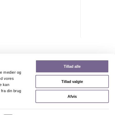
Tillad alle
ale medier og
ed vores
Tillad valgte
re kan
fra din brug
Afvis