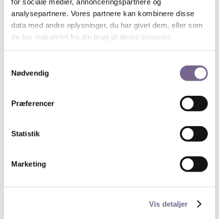
for sociale medier, annonceringspartnere og
En gang om året uddeles
Kr. Dahls Mindelegat
til en
analysepartnere. Vores partnere kan kombinere disse
“yngre journalist, som med lødig journalistisk har
data med andre oplysninger, du har givet dem, eller som
skabt øget interesse for sit stofområde”, som der står
de har indsamlet fra din brug af deres tjenester.
i legatets fundats.
En gang om året uddeles også
Simmel-prisen
til et
Samtykkevalg
medlem af kredsen, som har udmærket sig ved en
Nødvendig
særlig kollegial, kammeratlig eller faglig indsats til
gavn for andre medlemmer.
Præferencer
Statistik
Marketing
Vis detaljer