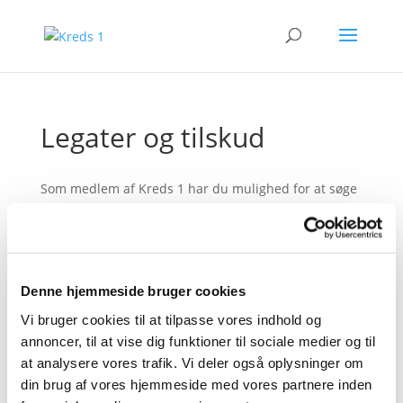
Legater og tilskud
Som medlem af Kreds 1 har du mulighed for at søge
kredsen om tilskud til hhv. studieture, deltagelse i
konferencer, kurser og efteruddannelse som er
fagligt begrundet, hvis du er bevilliget nedsat
kontingent.
Se om tilskud her
.
Denne hjemmeside bruger cookies
Kredsen administrerer også fælleslegatet ”Fonden til
Vi bruger cookies til at tilpasse vores indhold og
fordel for syge og værdigt trængende journalister
annoncer, til at vise dig funktioner til sociale medier og til
samt sådannes efterladte enker og enkemænd”.
at analysere vores trafik. Vi deler også oplysninger om
Dette var tidligere opdelt i en række små legater,
din brug af vores hjemmeside med vores partnere inden
men er nu samlet i
fælleslegatet
.