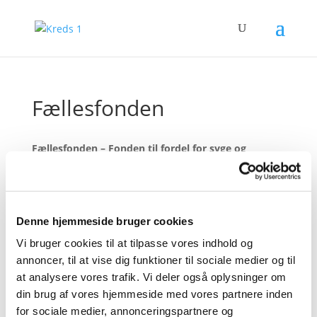
Fællesfonden
Fællesfonden – Fonden til fordel for syge og
værdigt trængende journalister samt sådannes
efterladte enker og enkemænd
Fondens formål er at yde støtte til syge og værdigt
Denne hjemmeside bruger cookies
trængende journalister samt sådannes efterladte
enker eller enkemænd. Legatmodtagere skal være
Vi bruger cookies til at tilpasse vores indhold og
medlem af Kreds 1 eller enke/enkemand efter et
annoncer, til at vise dig funktioner til sociale medier og til
Kreds 1-medlem.
at analysere vores trafik. Vi deler også oplysninger om
din brug af vores hjemmeside med vores partnere inden
Ansøgningsfrist er hvert år i enten februar eller
for sociale medier, annonceringspartnere og
marts måned – hold øje med hjemmesiden. Skriftlig