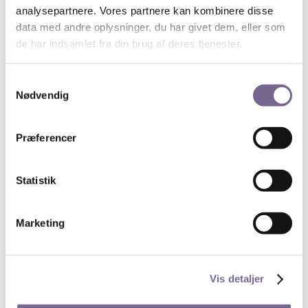
analysepartnere. Vores partnere kan kombinere disse
ansøgning sendes til Kreds 1, Gammel Strand 46,
data med andre oplysninger, du har givet dem, eller som
1202 København.
de har indsamlet fra din brug af deres tjenester.
Ansøgningen skal indeholde oplysninger om sidste
års indtægt, nuværende økonomiske situation, alder
Samtykkevalg
samt antal hjemmeboende børn. Ansøgere bedes
Nødvendig
oplyse, om de tidligere har modtaget legat fra
kredsen og i bekræftende fald hvornår.
Præferencer
Statistik
Marketing
Vis detaljer