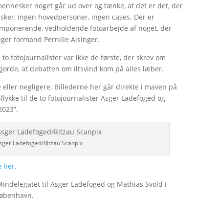
 mennesker noget går ud over og tænke, at det er det, der
ker, ingen hovedpersoner, ingen cases. Der er
t imponerende, vedholdende fotoarbejde af noget, der
siger formand Pernille Aisinger.
to fotojournalister var ikke de første, der skrev om
jorde, at debatten om iltsvind kom på alles læber.
 eller negligere. Billederne her går direkte i maven på
tillykke til de to fotojournalister Asger Ladefoged og
2023”.
 Asger Ladefoged/Ritzau Scanpix
e her.
indelegatet til Asger Ladefoged og Mathias Svold i
København.