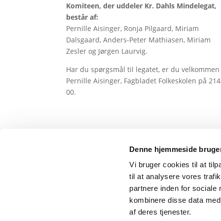
Komiteen, der uddeler Kr. Dahls Mindelegat,
består af:
Pernille Aisinger, Ronja Pilgaard, Miriam
Dalsgaard, Anders-Peter Mathiasen, Miriam
Zesler og Jørgen Laurvig.
Har du spørgsmål til legatet, er du velkommen 
Pernille Aisinger, Fagbladet Folkeskolen på 21
00.
Denne hjemmeside bruger
Vi bruger cookies til at til
til at analysere vores tra
Kreds 1 – Dansk Journalistforbund
partnere inden for sociale
Gammel Strand 46
kombinere disse data med a
1202 København K
af deres tjenester.
Telefon: 33 42 80 00