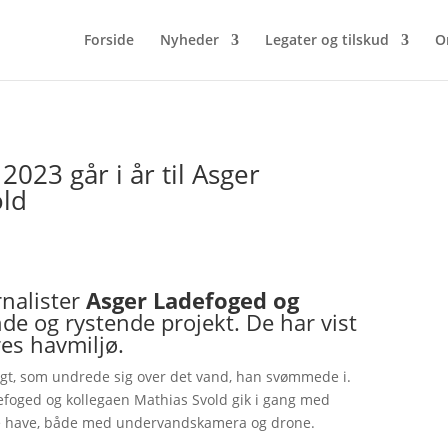
Forside
Nyheder
Legater og tilskud
O
2023 går i år til Asger
old
urnalister
Asger Ladefoged og
de og rystende projekt. De har vist
es havmiljø.
gt, som undrede sig over det vand, han svømmede i.
defoged og kollegaen Mathias Svold gik i gang med
ske have, både med undervandskamera og drone.