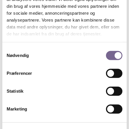
din brug af vores hjemmeside med vores partnere inden
for sociale medier, annonceringspartnere og
analysepartnere. Vores partnere kan kombinere disse
data med andre oplysninger, du har givet dem, eller som
Lise Halskov, business coach & mentor og indehaver af
de har indsamlet fra din brug af deres tjenester.
Online Haj / Foto: Anne Kring Fotografi
Tid og sted:
Samtykkevalg
Nødvendig
Online torsdag den 20. januar, kl. 17 – 18.
Det er gratis og for for medlemmer af Kreds 1.
Præferencer
Onlinetilmelding her.
Statistik
Søg
Marketing