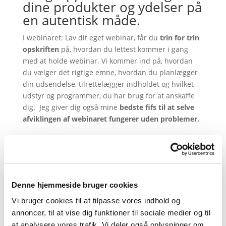
dine produkter og ydelser på
en autentisk måde.
I webinaret: Lav dit eget webinar, får du
trin for trin
opskriften
på, hvordan du lettest kommer i gang
med at holde webinar. Vi kommer ind på, hvordan
du vælger det rigtige emne, hvordan du planlægger
din udsendelse, tilrettelægger indholdet og hvilket
udstyr og programmer, du har brug for at anskaffe
dig. Jeg giver dig også mine
bedste fifs til at selve
afviklingen af webinaret fungerer uden problemer.
Om underviseren:
Din underviser er
Lise Halskov, business coach &
mentor og indehaver af Online Haj
. Lise har afholdt
tæt på 300 webinarer og undervist i emnet i flere år.
Hendes fokus er planlægning og eksekvering af
Denne hjemmeside bruger cookies
effektiv online markedsføring, og der er webinarer
Vi bruger cookies til at tilpasse vores indhold og
en uundværlig del af mikset for rigtig mange
annoncer, til at vise dig funktioner til sociale medier og til
virksomheder.
at analysere vores trafik. Vi deler også oplysninger om