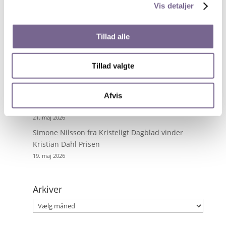
Vis detaljer
Nyheder på de unges præmisser
13. juli 2026
Tillad alle
Byg digitale værktøjer med AI – uden at kode
28. maj 2026
Tillad valgte
Få superkræfter i PowerPoint
27. maj 2026
Tour de France fortalt gennem ikoniske fotos og
Afvis
dramatiske anekdoter
21. maj 2026
Simone Nilsson fra Kristeligt Dagblad vinder
Kristian Dahl Prisen
19. maj 2026
Arkiver
Arkiver