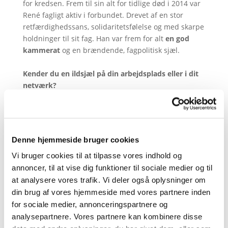
for kredsen. Frem til sin alt for tidlige død i 2014 var
René fagligt aktiv i forbundet. Drevet af en stor
retfærdighedssans, solidaritetsfølelse og med skarpe
holdninger til sit fag. Han var frem for alt
en god
kammerat
og en brændende, fagpolitisk sjæl.
Kender du en ildsjæl på din arbejdsplads eller i dit
netværk?
En kollega der er aktiv, omsorgsfuld, engageret. En
kollega, der altid samler til fællesskab, aktivitet og
sjov. En kollega med et ekstra overskud, der
solidarisk tager initiativer til gavn for alle. Så giv et
Denne hjemmeside bruger cookies
tip til Kreds 1, så vi kan uddele prisen på
Vi bruger cookies til at tilpasse vores indhold og
generalforsamlingen 9. marts.
annoncer, til at vise dig funktioner til sociale medier og til
at analysere vores trafik. Vi deler også oplysninger om
Prisen
din brug af vores hjemmeside med vores partnere inden
Modtageren af
Simmel
-Prisen 2022 får overrakt et
for sociale medier, annonceringspartnere og
diplom og modtager et gavekort til leje af en af
Feriefondens boliger i en uge.
analysepartnere. Vores partnere kan kombinere disse