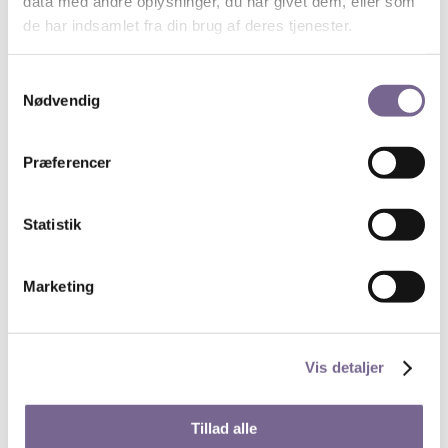
data med andre oplysninger, du har givet dem, eller som
Har du et forslag?
de har indsamlet fra din brug af deres tjenester.
Send dit bud på, hvem der fortjener prisen
til
simmelprisen@majmunkmedia.dk
Samtykkevalg
Ansøgningen skal være modtaget
senest søndag den
Nødvendig
6. marts 2022 kl. 12.00.
Præferencer
Søg
Statistik
Marketing
Nyheder på de unges præmisser
13. juli 2026
Byg digitale værktøjer med AI – uden at kode
Vis detaljer
28. maj 2026
Få superkræfter i PowerPoint
27. maj 2026
Tillad alle