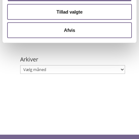
Tour de France fortalt gennem ikoniske fotos og
dramatiske anekdoter
Tillad valgte
21. maj 2026
Simone Nilsson fra Kristeligt Dagblad vinder
Afvis
Kristian Dahl Prisen
19. maj 2026
Arkiver
Arkiver