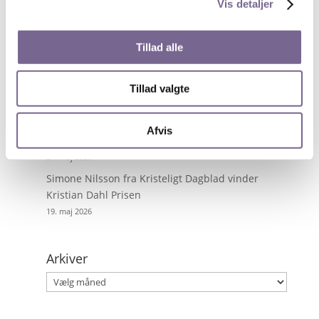
Vis detaljer
Nyheder på de unges præmisser
13. juli 2026
Tillad alle
Byg digitale værktøjer med AI – uden at kode
28. maj 2026
Få superkræfter i PowerPoint
Tillad valgte
27. maj 2026
Tour de France fortalt gennem ikoniske fotos og
Afvis
dramatiske anekdoter
21. maj 2026
Simone Nilsson fra Kristeligt Dagblad vinder
Kristian Dahl Prisen
19. maj 2026
Arkiver
Arkiver