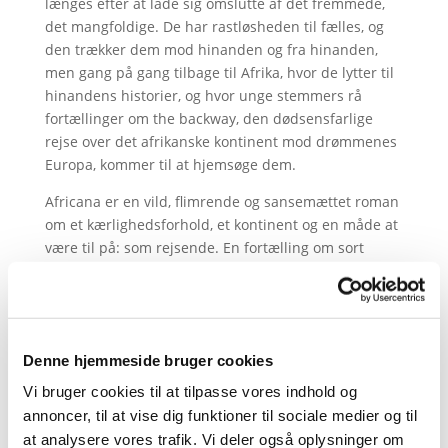
længes efter at lade sig omslutte af det fremmede,
det mangfoldige. De har rastløsheden til fælles, og
den trækker dem mod hinanden og fra hinanden,
men gang på gang tilbage til Afrika, hvor de lytter til
hinandens historier, og hvor unge stemmers rå
fortællinger om the backway, den dødsensfarlige
rejse over det afrikanske kontinent mod drømmenes
Europa, kommer til at hjemsøge dem.
Africana er en vild, flimrende og sansemættet roman
om et kærlighedsforhold, et kontinent og en måde at
være til på: som rejsende. En fortælling om sort
magi, racisme, myter og kulter – om rejsefæller og
hustlere, opdagelsesrejsende og backway-rejsende,
om rejsende i kunsten, i sindet og i Guds tjeneste,
om dem, der tvinges til at rejse, og dem, der ofrer alt
Denne hjemmeside bruger cookies
for det.
Vi bruger cookies til at tilpasse vores indhold og
Kom og hør den
prisbelønnede forfatter Thomas
annoncer, til at vise dig funktioner til sociale medier og til
Boberg fortælle om sin drivkraft som forfatter,
at analysere vores trafik. Vi deler også oplysninger om
hans ideer, metoder og arbejdsdisciplin før en