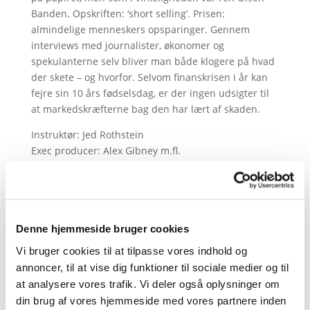
Banden. Opskriften: ‘short selling’. Prisen:
almindelige menneskers opsparinger. Gennem
interviews med journalister, økonomer og
spekulanterne selv bliver man både klogere på hvad
der skete – og hvorfor. Selvom finanskrisen i år kan
fejre sin 10 års fødselsdag, er der ingen udsigter til
at markedskræfterne bag den har lært af skaden.
Instruktør: Jed Rothstein
Exec producer: Alex Gibney m.fl.
Land: USA
Varighed: 84 min.
Se filmens trailer her.
Denne hjemmeside bruger cookies
David Bentow, redaktør FinansWatch:
David Bentow er uddannet på Danmarks
Vi bruger cookies til at tilpasse vores indhold og
Journalisthøjskole i Aarhus i 1997. Sidenhen har
annoncer, til at vise dig funktioner til sociale medier og til
David Bentow udmærket sig som en af landets
at analysere vores trafik. Vi deler også oplysninger om
dygtigste finansjournalister med ansættelser hos
din brug af vores hjemmeside med vores partnere inden