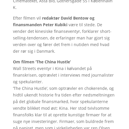
Cinemateket, Asta Bio, Gothersgade 55 i København
K.
Efter filmen vil
redaktør David Bentow og
finansmanden Peter Kubiki
være til stede. De
vender det kinesiske finanseventyr, forklarer short-
selling-tendensen, de erfaringer man har gjort sig
verden over og fører det frem i nutiden med hvad
der rør sig i Danmark.
Om filmen ‘The China Hustle’
Wall Streets eventyr i Kina i kølvandet på
finanskrisen, optrævlet i interviews med journalister
og spekulanter.
‘The China Hustle’, som optrævler en chokerende, og
hidtil ukendt historie fra tiden efter nedsmeltningen
på det globale finansmarked, hvor spekulanterne
vendte blikket mod øst: Kina. Her stod tvivlsomme
finansfolks klar til at oprette kunstige firmaer for at
suge nye investeringer. Firmaer, som buldrede frem
på papiret, men som i virkeligheden var ren Olsen