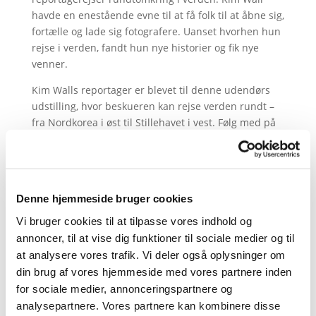
havde en enestående evne til at få folk til at åbne sig,
fortælle og lade sig fotografere. Uanset hvorhen hun
rejse i verden, fandt hun nye historier og fik nye
venner.
Kim Walls reportager er blevet til denne udendørs
udstilling, hvor beskueren kan rejse verden rundt –
fra Nordkorea i øst til Stillehavet i vest. Følg med på
en tur til dødens slagmarker i Sri Lanka, bjergbyer i
Indien, storbykaos i Beijing, voodooo i Haiti og umage
kunstnere i USA.
Kim Wall døde i København i august 2017.
Denne hjemmeside bruger cookies
Fortællingen om hendes liv kan læses i bogen ‘Bogen
Vi bruger cookies til at tilpasse vores indhold og
om Kim Wall – når ordene slipper op’, Gyldendal
annoncer, til at vise dig funktioner til sociale medier og til
2018. En del af indtægterne går til den fond, der blev
at analysere vores trafik. Vi deler også oplysninger om
stiftet i Kim Walls navn, The Kim Wall Memorial Fund,
din brug af vores hjemmeside med vores partnere inden
der hvert år uddeler et legat til en ung kvindelig
for sociale medier, annonceringspartnere og
journalist, der arbejder i Kims ånd. Det første legat
analysepartnere. Vores partnere kan kombinere disse
er gået til Anne Kirstine Hermann fra København.