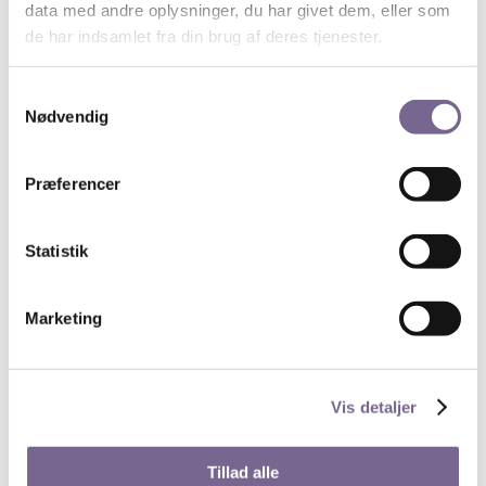
data med andre oplysninger, du har givet dem, eller som
En del af Kims tekster kan læses
de har indsamlet fra din brug af deres tjenester.
på
www.rememberingkimwall.com.
Samtykkevalg
Udstillingen kan ses fra lørdag den 24. november –
Nødvendig
onsdag den 19. december 2018 på Bryghuspladsen i
København.
Præferencer
Søg
Statistik
Marketing
Nyheder på de unges præmisser
13. juli 2026
Byg digitale værktøjer med AI – uden at kode
Vis detaljer
28. maj 2026
Få superkræfter i PowerPoint
Tillad alle
27. maj 2026