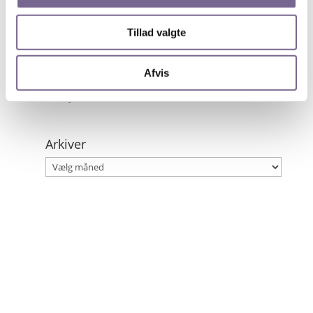
Tour de France fortalt gennem ikoniske fotos og
dramatiske anekdoter
Tillad valgte
21. maj 2026
Simone Nilsson fra Kristeligt Dagblad vinder
Afvis
Kristian Dahl Prisen
19. maj 2026
Arkiver
Arkiver