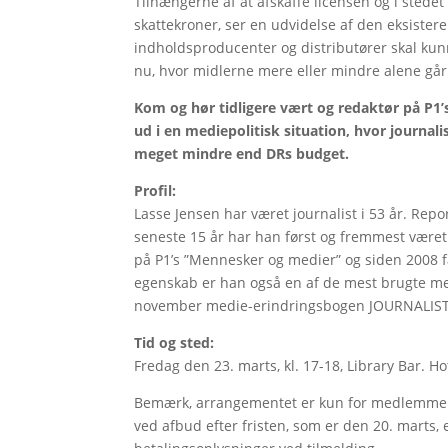
Tilhængerne af at afskaffe licensen og i stede
skattekroner, ser en udvidelse af den eksistere
indholdsproducenter og distributører skal kun
nu, hvor midlerne mere eller mindre alene går 
Kom og hør tidligere vært og redaktør på P1’
ud i en mediepolitisk situation, hvor journal
meget mindre end DRs budget.
Profil:
Lasse Jensen har været journalist i 53 år. Repo
seneste 15 år har han først og fremmest være
på P1’s ”Mennesker og medier” og siden 2008 f
egenskab er han også en af de mest brugte med
november medie-erindringsbogen JOURNALIST
Tid og sted:
Fredag den 23. marts, kl. 17-18, Library Bar. Ho
Bemærk, arrangementet er kun for medlemmer a
ved afbud efter fristen, som er den 20. marts, 