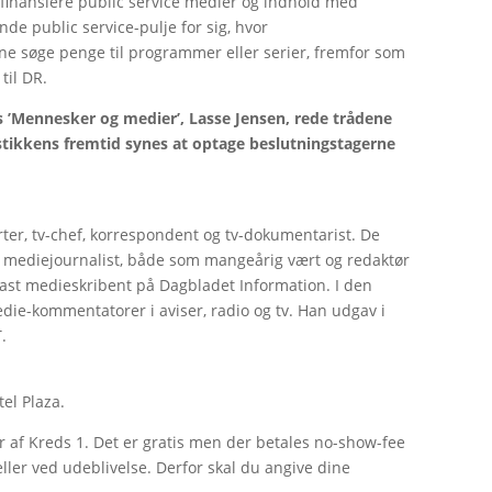
t finansiere public service medier og indhold med
nde public service-pulje for sig, hvor
ne søge penge til programmer eller serier, fremfor som
til DR.
s ’Mennesker og medier’, Lasse Jensen, rede trådene
istikkens fremtid synes at optage beslutningstagerne
rter, tv-chef, korrespondent og tv-dokumentarist. De
t mediejournalist, både som mangeårig vært og redaktør
ast medieskribent på Dagbladet Information. I den
ie-kommentatorer i aviser, radio og tv. Han udgav i
.
tel Plaza.
f Kreds 1. Det er gratis men der betales no-show-fee
eller ved udeblivelse. Derfor skal du angive dine