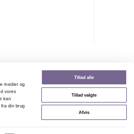
Tillad alle
ale medier og
ed vores
Tillad valgte
re kan
fra din brug
Afvis