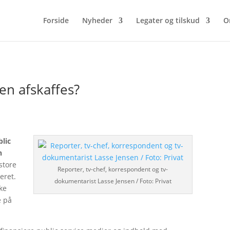
Forside
Nyheder
Legater og tilskud
O
en afskaffes?
blic
n
store
Reporter, tv-chef, korrespondent og tv-
eret.
dokumentarist Lasse Jensen / Foto: Privat
ske
e på