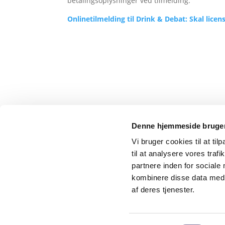
betalingsoplysninger ved tilmelding.
Onlinetilmelding til Drink & Debat: Skal licen
Denne hjemmeside bruger
Vi bruger cookies til at til
til at analysere vores tra
Kreds 1 – Dansk Journalistforbund
partnere inden for sociale
Gammel Strand 46
kombinere disse data med a
1202 København K
af deres tjenester.
Telefon: 33 42 80 00
Telefontid: Mandag til fredag fra 10.00 – 15.00