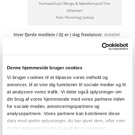
Formand Lars Werge & Næstformand Tine
Johansen
Foto: Flemming Leitorp
Hver fjerde medlem i DJ er i dag freelancer
. Antallet
er voksende og rummer alle faggrupper: journalister,
fotografer, grafikere, kommunikatører,
billedemedieoversættere og tegnere.
Kom, lyt, og debatter fremtidens arbejdsvilkår og
Denne hjemmeside bruger cookies
mulighederne for de frie fugle
fredag den 1.
Vi bruger cookies til at tilpasse vores indhold og
september, kl. 17-18
, Library Bar, Hotel Plaza.
annoncer, til at vise dig funktioner til sociale medier og til
Arrangementet er kun for medlemmer af Kreds 1 og
at analysere vores trafik. Vi deler også oplysninger om
det er gratis men der betales no-show-fee ved
din brug af vores hjemmeside med vores partnere inden
manglende fremmøde/afbud efter fristen. Frist for
for sociale medier, annonceringspartnere og
afbud er den 30. august.
analysepartnere. Vores partnere kan kombinere disse
data med andre oplysninger, du har givet dem, eller som
Kredsen byder på en frisk sommerdrink i forbindelse
de har indsamlet fra din brug af deres tjenester.
med arrangementet.