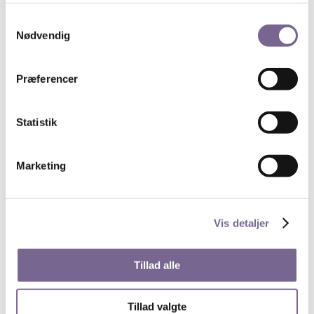
Onlinetilmelding her.
Samtykkevalg
Nødvendig
Søg
Præferencer
Statistik
Nyheder på de unges præmisser
13. juli 2026
Marketing
Byg digitale værktøjer med AI – uden at kode
28. maj 2026
Få superkræfter i PowerPoint
Vis detaljer
27. maj 2026
Tour de France fortalt gennem ikoniske fotos og
dramatiske anekdoter
Tillad alle
21. maj 2026
Simone Nilsson fra Kristeligt Dagblad vinder
Tillad valgte