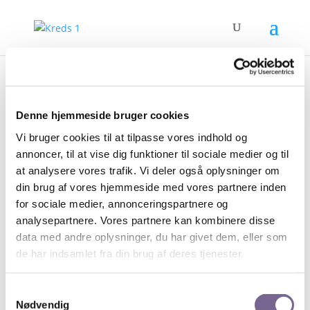
VENUE 1
Denne hjemmeside bruger cookies
af
admin
|
apr 27, 2017
Vi bruger cookies til at tilpasse vores indhold og
annoncer, til at vise dig funktioner til sociale medier og til
at analysere vores trafik. Vi deler også oplysninger om
Location:
23A Wembley Hill Rd, Wembley, Greater
din brug af vores hjemmeside med vores partnere inden
London HA9 8AS, UK
for sociale medier, annonceringspartnere og
analysepartnere. Vores partnere kan kombinere disse
data med andre oplysninger, du har givet dem, eller som
de har indsamlet fra din brug af deres tjenester.
Samtykkevalg
Nødvendig