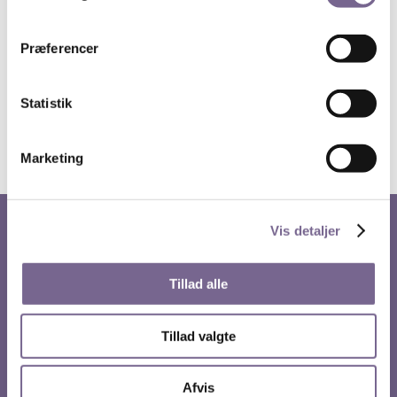
Præferencer
Statistik
Marketing
Vis detaljer
Kreds 1 – Dansk Journalistforbund
Tillad alle
Gammel Strand 46
1202 København K
Telefon: 33 42 80 00
Tillad valgte
Telefontid: Mandag til fredag fra 10.00 – 15.00.
Afvis