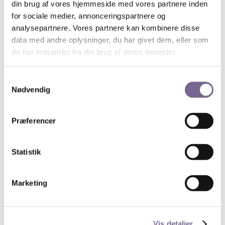
din brug af vores hjemmeside med vores partnere inden
https://hegelundmose.dk
.
for sociale medier, annonceringspartnere og
Tid og sted:
analysepartnere. Vores partnere kan kombinere disse
Torsdag den 7. maj 2026 i Cinemateket, kl. 8.00 –
data med andre oplysninger, du har givet dem, eller som
9.00.
de har indsamlet fra din brug af deres tjenester.
Der serveres let morgenforplejning fra kl. 7:30
(valgfrit).
Samtykkevalg
Nødvendig
Onlinetilmelding her.
Arrangementet er for medlemmer af Kreds 1. Det er
Præferencer
gratis. Dog betales no-show-fee på kr. 200 ved afbud
efter den 4. maj 2026.
Statistik
Søg
Marketing
Vis detaljer
Nyheder på de unges præmisser