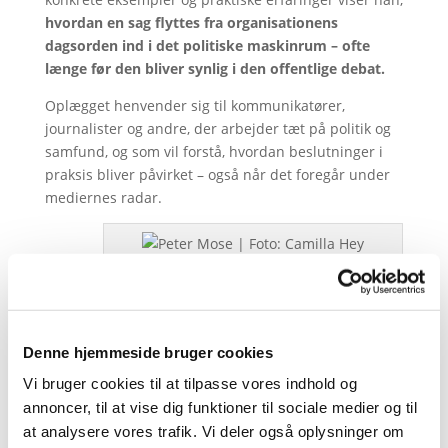
hvordan en sag flyttes fra organisationens
dagsorden ind i det politiske maskinrum – ofte
længe før den bliver synlig i den offentlige debat.
Oplægget henvender sig til kommunikatører,
journalister og andre, der arbejder tæt på politik og
samfund, og som vil forstå, hvordan beslutninger i
praksis bliver påvirket – også når det foregår under
mediernes radar.
Peter Mose | Foto: Camilla Hey
Oplægsholder:
Peter Mose er partner i HEGELUND & MOSE, der
Denne hjemmeside bruger cookies
rådgiver om interessevaretagelse og politisk
Vi bruger cookies til at tilpasse vores indhold og
kommunikation. Han er forfatter til en stribe bøger
annoncer, til at vise dig funktioner til sociale medier og til
om politik, ledelse, embedsværk og strategisk
at analysere vores trafik. Vi deler også oplysninger om
kommunikation. Læs mere på