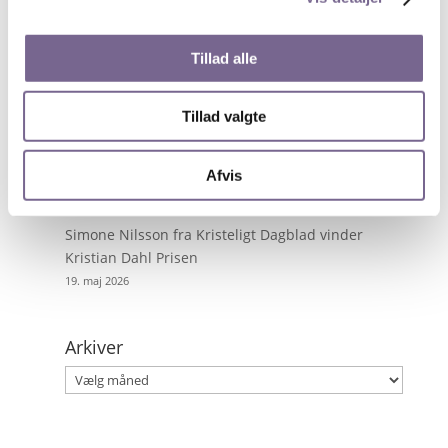
13. juli 2026
Byg digitale værktøjer med AI – uden at kode
Tillad alle
28. maj 2026
Få superkræfter i PowerPoint
Tillad valgte
27. maj 2026
Tour de France fortalt gennem ikoniske fotos og
Afvis
dramatiske anekdoter
21. maj 2026
Simone Nilsson fra Kristeligt Dagblad vinder
Kristian Dahl Prisen
19. maj 2026
Arkiver
Arkiver