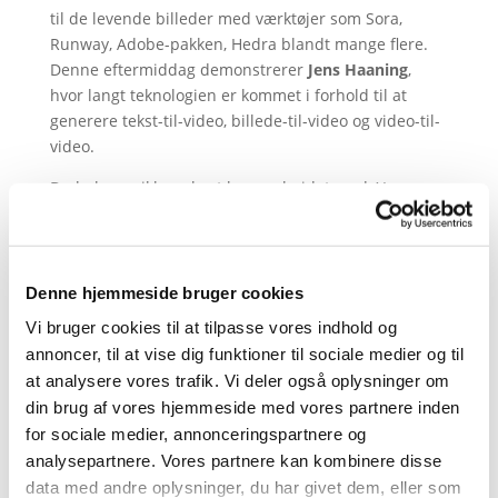
til de levende billeder med værktøjer som Sora,
Runway, Adobe-pakken, Hedra blandt mange flere.
Denne eftermiddag demonstrerer
Jens Haaning
,
hvor langt teknologien er kommet i forhold til at
generere tekst-til-video, billede-til-video og video-til-
video.
Du behøver ikke selv at have arbejdet med AI-
genereret video for at kunne følge med, men gerne
have interesse for og holdninger til udviklingen, da vi
også tager de kritiske briller på og diskuterer de
etiske og juridiske dilemmaer, teknologien rejser.
Denne hjemmeside bruger cookies
Vi bruger cookies til at tilpasse vores indhold og
Jens Haaning er konsulent og underviser på DMJX
annoncer, til at vise dig funktioner til sociale medier og til
Efteruddannelser og har en fortid som klipper og
at analysere vores trafik. Vi deler også oplysninger om
tilrettelægger i produktionsbranchen.
din brug af vores hjemmeside med vores partnere inden
Tid og sted:
for sociale medier, annonceringspartnere og
Onsdag den 9. oktober, kl. 17 – 19 i Cinemateket.
analysepartnere. Vores partnere kan kombinere disse
data med andre oplysninger, du har givet dem, eller som
Du skal være medlem af Kreds 1 for at deltage. Det