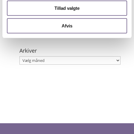
dramatiske anekdoter
Tillad valgte
21. maj 2026
Simone Nilsson fra Kristeligt Dagblad vinder
Kristian Dahl Prisen
Afvis
19. maj 2026
Arkiver
Arkiver