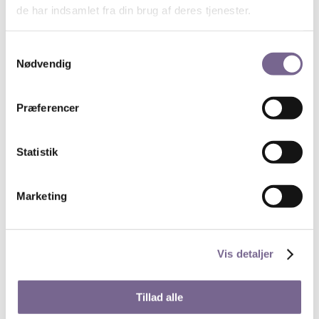
de har indsamlet fra din brug af deres tjenester.
er gratis, men der reserveres kr. 200 på din konto til
no-show-fee, som fastholdes ved udeblivelse og ved
afbud efter fristen, som er den 3. oktober 2024.
Samtykkevalg
Nødvendig
Onlinetilmelding her.
Præferencer
Søg
Statistik
Nyheder på de unges præmisser
Marketing
13. juli 2026
Byg digitale værktøjer med AI – uden at kode
28. maj 2026
Vis detaljer
Få superkræfter i PowerPoint
27. maj 2026
Tillad alle
Tour de France fortalt gennem ikoniske fotos og