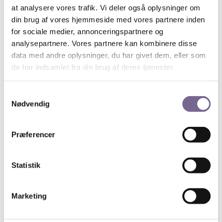
at analysere vores trafik. Vi deler også oplysninger om
Pedersson
, som blev valgt som suppleanter.
din brug af vores hjemmeside med vores partnere inden
Hele bestyrelsen for kreds 1, kan du se her.
for sociale medier, annonceringspartnere og
analysepartnere. Vores partnere kan kombinere disse
Efter generalforsamlingen blev
Simmel-Prisen
uddelt
data med andre oplysninger, du har givet dem, eller som
ved formand
Martin Hjort.
de har indsamlet fra din brug af deres tjenester.
Prisen har sit navn efter René Simmel, som i ti år var
en engageret formand for kredsen.
Samtykkevalg
Nødvendig
Modtageren af Simmel Prisen 2023 blev
Lise
Søgaard
, der er journalist på Kristeligt Dagblad.
Prisen blev uddelt på kredsens generalforsamling.
Præferencer
Her kan du læse den tale
, Martin Hjort, formanden
for Simmel Pris-komiteen, holdt i forbindelse med
Statistik
overrækkelsen af prisen.
Marketing
Søg