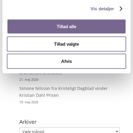
Vis detaljer
Nyheder på de unges præmisser
13. juli 2026
Tillad alle
Byg digitale værktøjer med AI – uden at kode
28. maj 2026
Tillad valgte
Få superkræfter i PowerPoint
27. maj 2026
Afvis
Tour de France fortalt gennem ikoniske fotos og
dramatiske anekdoter
21. maj 2026
Simone Nilsson fra Kristeligt Dagblad vinder
Kristian Dahl Prisen
19. maj 2026
Arkiver
Arkiver