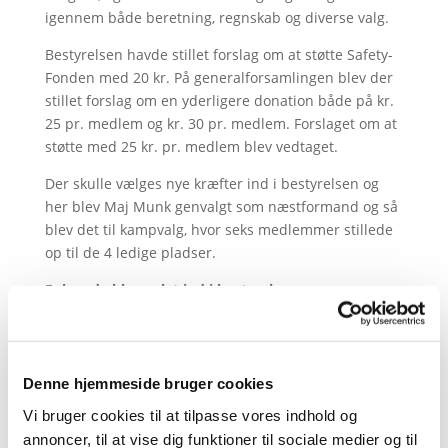
igennem både beretning, regnskab og diverse valg.
Bestyrelsen havde stillet forslag om at støtte Safety-
Fonden med 20 kr. På generalforsamlingen blev der
stillet forslag om en yderligere donation både på kr.
25 pr. medlem og kr. 30 pr. medlem. Forslaget om at
støtte med 25 kr. pr. medlem blev vedtaget.
Der skulle vælges nye kræfter ind i bestyrelsen og
her blev Maj Munk genvalgt som næstformand og så
blev det til kampvalg, hvor seks medlemmer stillede
op til de 4 ledige pladser.
Følgende blev valgt ind i bestyrelsen:
Ole Sønderby Petersen
Jimmi Willemoes
Karin Bech
Birger Lund
Denne hjemmeside bruger cookies
Vi bruger cookies til at tilpasse vores indhold og
Også ved valget at suppleanter var der kampvalg.
annoncer, til at vise dig funktioner til sociale medier og til
Her blev det
Ronja Pilgaard, Anders Hjort og Malte