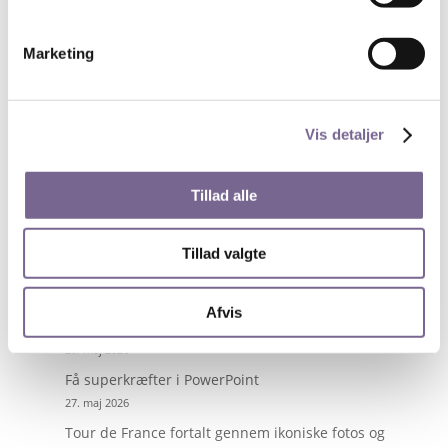
med arrangementet.
Det er gratis men med no-show-fee på kr. 100 ved
Marketing
afbud efter den 12. september 2022.
Onlinetilmelding her.
Vis detaljer
Søg
Tillad alle
Tillad valgte
Nyheder på de unges præmisser
13. juli 2026
Afvis
Byg digitale værktøjer med AI – uden at kode
28. maj 2026
Få superkræfter i PowerPoint
27. maj 2026
Tour de France fortalt gennem ikoniske fotos og