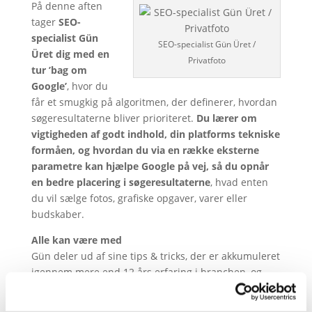
På denne aften
tager
SEO-
specialist Gün
SEO-specialist Gün Üret /
Üret dig med en
Privatfoto
tur ’bag om
Google’
, hvor du
får et smugkig på algoritmen, der definerer, hvordan
søgeresultaterne bliver prioriteret.
Du lærer om
vigtigheden af godt indhold, din platforms tekniske
formåen, og hvordan du via en række eksterne
parametre kan hjælpe Google på vej, så du opnår
en bedre placering i søgeresultaterne
, hvad enten
du vil sælge fotos, grafiske opgaver, varer eller
budskaber.
Alle kan være med
Gün deler ud af sine tips & tricks, der er akkumuleret
igennem mere end 12 års erfaring i branchen, og
bliver også gerne konkret, hvis du har brug for
vejledning til netop din hjemmeside, hvis tiden giver