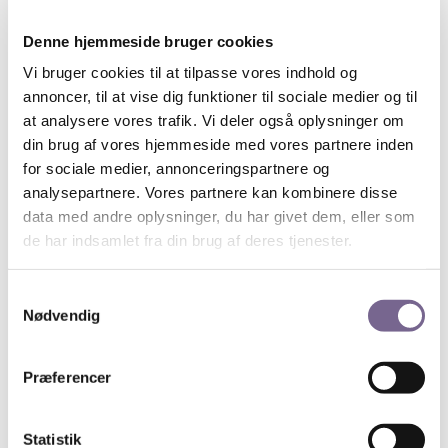
mulighed for det. Han har lovet, at han holder et
oplæg, hvor alle kan være med, og en bestemt
Denne hjemmeside bruger cookies
teknisk formåen eller viden er derfor ikke nødvendigt
Vi bruger cookies til at tilpasse vores indhold og
for at få noget ud af timerne.
annoncer, til at vise dig funktioner til sociale medier og til
Hvad enten du er konsulent, selvstændig
at analysere vores trafik. Vi deler også oplysninger om
erhvervsdrivende, freelancer eller blot nysgerrig på
din brug af vores hjemmeside med vores partnere inden
Google, er dette oplæg interessant for dig.
for sociale medier, annonceringspartnere og
Om underviseren:
analysepartnere. Vores partnere kan kombinere disse
Siden 2010 har Gün beskæftiget sig med
data med andre oplysninger, du har givet dem, eller som
markedsføring i søgemaskinerne. I dag er han
de har indsamlet fra din brug af deres tjenester.
selvstændig konsulent i Escalate ApS og har igennem
en årrække været tilknyttet som timelærer hos
Samtykkevalg
Københavns Erhvervsakademi og Copenhagen
Nødvendig
Business Academy.
Tid og sted:
Præferencer
Torsdag den 15. september, kl. 17 – 19 hos Kosmopol
i Fiolstræde.
Kreds 1 byder på lidt let forplejning i forbindelse
Statistik