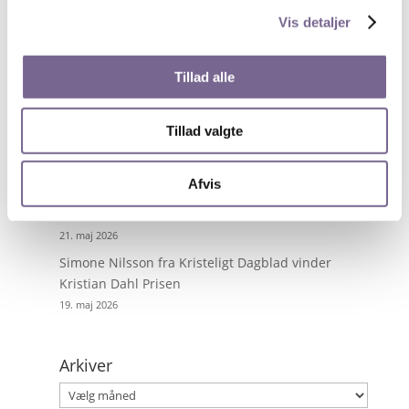
Vis detaljer
Nyheder på de unges præmisser
13. juli 2026
Tillad alle
Byg digitale værktøjer med AI – uden at kode
28. maj 2026
Tillad valgte
Få superkræfter i PowerPoint
27. maj 2026
Afvis
Tour de France fortalt gennem ikoniske fotos og
dramatiske anekdoter
21. maj 2026
Simone Nilsson fra Kristeligt Dagblad vinder
Kristian Dahl Prisen
19. maj 2026
Arkiver
Arkiver