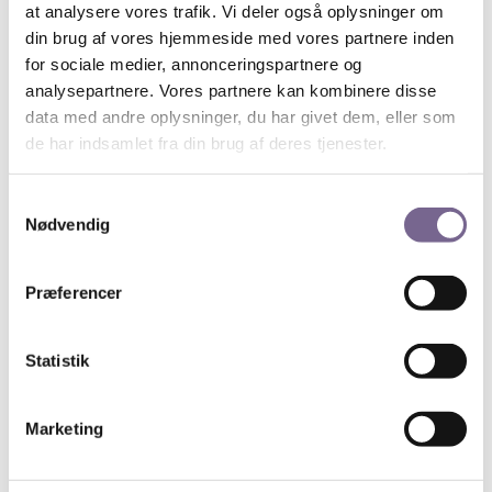
at analysere vores trafik. Vi deler også oplysninger om
han Kjeld-Abell-prisen fra Det Danske Akademi.
Udenfor Danmark har hans stykker været opført i
din brug af vores hjemmeside med vores partnere inden
bl.a. Sverige, Norge og Canada. Han er især kendt for
for sociale medier, annonceringspartnere og
sine psykologiske dramaer med en naturalistisk
analysepartnere. Vores partnere kan kombinere disse
dialog.
data med andre oplysninger, du har givet dem, eller som
de har indsamlet fra din brug af deres tjenester.
Tid og sted:
Torsdag den 8. september 2022, kl. 8 – 9 i
Samtykkevalg
Cinemateket i København.
Nødvendig
Let morgenanretning fra kl. 7:30 inkl. kaffe, the og
juice.
Præferencer
Onlinetilmelding her.
Det er gratis men med no-show-fee på kr. 100 ved
Statistik
afbud efter den 5. september 2022.
Marketing
Søg