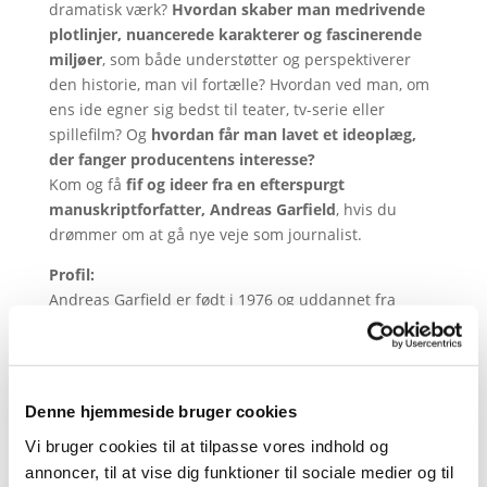
dramatisk værk?
Hvordan skaber man medrivende
plotlinjer, nuancerede karakterer og fascinerende
miljøer
, som både understøtter og perspektiverer
den historie, man vil fortælle? Hvordan ved man, om
ens ide egner sig bedst til teater, tv-serie eller
spillefilm? Og
hvordan får man lavet et ideoplæg,
der fanger producentens interesse?
Kom og få
fif og ideer fra en efterspurgt
manuskriptforfatter, Andreas Garfield
, hvis du
drømmer om at gå nye veje som journalist.
Profil:
Andreas Garfield er født i 1976 og uddannet fra
Dramatikeruddannelsen ved Århus Teater 2007.
Samme år fik han Reumerts Talentpris for
krigsdramaet HJEM KÆRE HJEM. Han har lige siden
skrevet dramaer, komedier og børne- og
Denne hjemmeside bruger cookies
ungdomsforestillinger til en række af danske og
Vi bruger cookies til at tilpasse vores indhold og
udenlandske teatre. I 2015 blev han Reumert-
annoncer, til at vise dig funktioner til sociale medier og til
nomineret som årets dramatiker. Samme år modtog