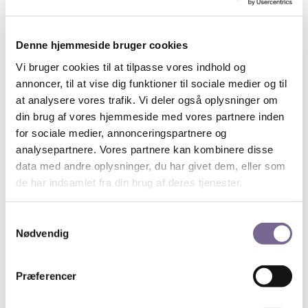
Teatret.
Onlinetilmelding her.
Denne hjemmeside bruger cookies
Bemærk, arrangementet er kun for medlemmer af
Vi bruger cookies til at tilpasse vores indhold og
Kreds 1 og det er gratis men der betales no-show-fee
annoncer, til at vise dig funktioner til sociale medier og til
ved afbud efter fristen eller ved udeblivelse. Frist
at analysere vores trafik. Vi deler også oplysninger om
for
afbud er den 3. februar
. Derfor skal du angive
din brug af vores hjemmeside med vores partnere inden
dine betalingsoplysninger ved tilmelding, hvor no-
for sociale medier, annonceringspartnere og
show-fee-beløbet på kr. 100 reserveres på din konto.
analysepartnere. Vores partnere kan kombinere disse
data med andre oplysninger, du har givet dem, eller som
de har indsamlet fra din brug af deres tjenester.
Foto: Kristoffer Juel Poulsen
Samtykkevalg
Instruktør
Andreas Koefoed
Nødvendig
Andreas Koefoed er filminstruktør og født i
København i 1979. Han blev færdiguddannet som
dokumentarinstruktør fra Den Danske Filmskole i
Præferencer
2009 og har en bachelor i sociologi fra Københavns
Universitet. Koefoed har instrueret dokumentarfilm