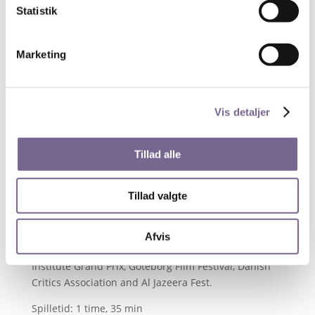
Statistik
siden 2001 med et fokus på karakterdrevne og
personlige fortællinger, heriblandt Ballroom Dancer,
The Arms Drop and At Home In The World. Hans film
Marketing
er blevet valgt til filmfestivaler rundt om i verden og
har vundet utallige priser bl.a. på IDFA, CPH:DOX, Full
Frame, AFI Docs, Sheffield Doc Fest og Tribeca.
Vis detaljer
Producer
Andreas Dalsgaard
A
ndreas Dalsgaard er filmproducer,
manuskriptforfatter og instruktør. Han har instrueret
Tillad alle
og produceret dokumentarfilm gennem to årtier,
heriblandt The War Show, The Great Game, The
Tillad valgte
Human Scale, Life Is Sacred, Bogota Change og
Afghan Muscles. Filmene har været vist på festivaler
rundt om i verden og har vundet flere priser på store
Afvis
filmfestivaler som Venice Film Festival, American Film
Institute Grand Prix, Göteborg Film Festival, Danish
Critics Association and Al Jazeera Fest.
Spilletid: 1 time, 35 min