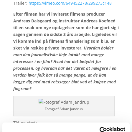
Trailer:
https://vimeo.com/649452278/299273c148
Efter filmen har vi inviteret filmens producer
Andreas Dalsgaard og instruktør
Andreas Koefoed
til en snak om nye opdagelser som de har gjort sig i
sagen gennem de sidste 3 års arbejde. Ligeledes vil
vi komme ind på filmens finansiering som bl.a. er
sket via række private investorer.
Hvordan holder
man den journalistiske linje intakt med mange
interesser i en film? Hvad har det betydet for
processen, og hvordan har det været at navigere i en
verden hvor folk har så mange penge, at de kan
lægge dig ned med retssager blot ved at knipse med
fingrene?
Fotograf Adam Jandrup
Tid og sted:
Mandag 7. februar 2022, kl. 16:45 – 18:55 i Grand