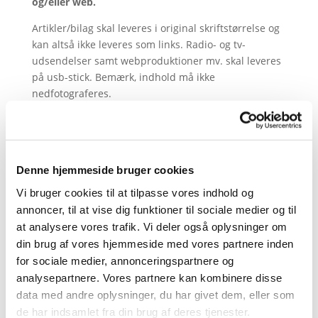
og/eller web.
Artikler/bilag skal leveres i original skriftstørrelse og
kan altså ikke leveres som links. Radio- og tv-
udsendelser samt webproduktioner mv. skal leveres
på usb-stick. Bemærk, indhold må ikke
nedfotograferes.
Kun forslag og eksempler, som er fremsendt
i seks
eksemplarer
jf. ovenstående, vil blive taget i
betragtning. Materiale samt forslag på kandidat(er)
skal være Kreds 1 i hænde senest
onsdag den 19.
Denne hjemmeside bruger cookies
februar 2020 kl. 12.00
.
Vi bruger cookies til at tilpasse vores indhold og
annoncer, til at vise dig funktioner til sociale medier og til
Forslag skal være offentliggjort inden
at analysere vores trafik. Vi deler også oplysninger om
indsendelsesfristens udløb. De begrundede forslag
skal indsendes via mail til
din brug af vores hjemmeside med vores partnere inden
kreds1@journalistforbundet.dk.
for sociale medier, annonceringspartnere og
analysepartnere. Vores partnere kan kombinere disse
Materiale sendes/afleveres til: Kreds 1, Gammel
data med andre oplysninger, du har givet dem, eller som
Strand 46, 1202 København K.
de har indsamlet fra din brug af deres tjenester.