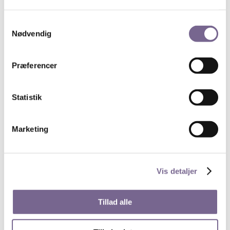
Redaktør Kristian Dahls Mindelegat uddeles i
Journalisternes Hus, onsdag den 18. marts 2020, kl.
Samtykkevalg
16.00.
Nødvendig
Med venlig hilsen
Præferencer
Kristian Dahl-udvalget
Har du spørgsmål til legatet, er du velkommen til at
Statistik
kontakte formanden
for Kristian Dahl-udvalget, Pernille
Aisinger, Fagbladet Folkeskolen, på pai@folkeskolen.dk
eller 21426811 eller udvalgets sekretær Mette Eeg på 33
Marketing
42 80 00.
Legatkomiteen der uddeler Kristian Dahls
Mindelegat, består af:
Vis detaljer
Formand: Pernille Aisinger, Fagbladet Folkeskolen
Hans Mortensen, Weekendavisen
Ronja Pilgaard, dk.nyt/kommunen.dk
Tillad alle
Kristoffer Eriksen, Radio24syv
Abdel Aziz Mahmoud, Freelance