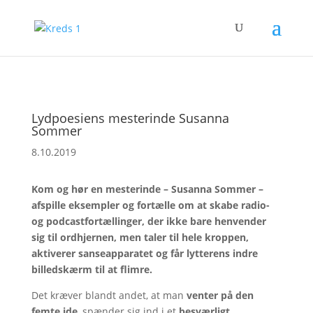
Lydpoesiens mesterinde Susanna
Sommer
8.10.2019
Kom og hør en mesterinde – Susanna Sommer –
afspille eksempler og fortælle om at skabe radio-
og podcastfortællinger, der ikke bare henvender
sig til ordhjernen, men taler til hele kroppen,
aktiverer sanseapparatet og får lytterens indre
billedskærm til at flimre.
Det kræver blandt andet, at man
venter på den
femte ide
, spænder sig ind i et
besværligt