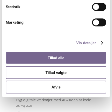
Tirsdag den 5. november kl. 17 – 19 i Cinemateket.
Statistik
Onlinetilmelding til Lydpoesiens mesterinde her.
Bemærk, arrangementet er kun for medlemmer af
Marketing
Kreds 1 og det er gratis men der betales no-show-fee
ved afbud efter fristen eller ved udeblivelse. Frist for
afbud er den 29. oktober. Derfor skal du angive dine
Vis detaljer
betalingsoplysninger ved tilmelding.
Tillad alle
Søg
Tillad valgte
Nyheder på de unges præmisser
Afvis
13. juli 2026
Byg digitale værktøjer med AI – uden at kode
28. maj 2026