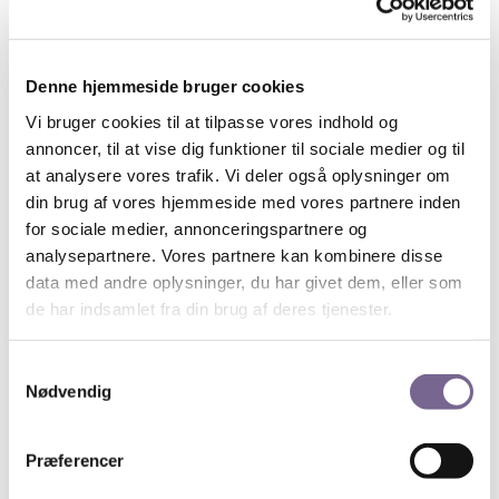
hjemlige Prix Radio-uddeling vandt Drømmenes
Kaptajn – hendes syrede samtalemosaik om Troels
Kløvedal – prisen som årets bedste podcast.
Denne hjemmeside bruger cookies
Tidligere har hun bestyret reportageprogrammet
Stedsans på P1 og lavet radio om alt fra Islam til
Vi bruger cookies til at tilpasse vores indhold og
‘Borgerskabets diskrete liderlighed’. I dag producerer
annoncer, til at vise dig funktioner til sociale medier og til
hendes lille produktionsselskab ORD serier til DR, en
at analysere vores trafik. Vi deler også oplysninger om
arkitekturpodcast for Realdania, en madpodcast for
din brug af vores hjemmeside med vores partnere inden
sjov og laver desuden lydfortællinger til museer og
for sociale medier, annonceringspartnere og
andre, der gerne vil nå sit publikum gennem ørerne.
analysepartnere. Vores partnere kan kombinere disse
Læs mere på
www.lyd.guru
data med andre oplysninger, du har givet dem, eller som
de har indsamlet fra din brug af deres tjenester.
Hør et par af Susannas produktioner her:
Sangenes Blå bog:
https://www.dr.dk/radio/p2/sangenes-bla-bog
Samtykkevalg
Drømmenes Kaptajn:
Nødvendig
https://www.dr.dk/radio/p1/droemmenes-kaptajn
Madøret:
http://lyd.guru/podcast/
Præferencer
Tid & sted: