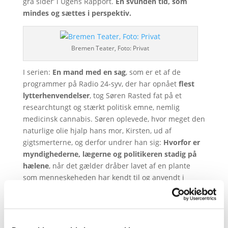
grå sider’ i Ugens Rapport.
En svunden tid, som
mindes og sættes i perspektiv.
Bremen Teater, Foto: Privat
I serien:
En mand med en sag
, som er et af de
programmer på Radio 24-syv, der har opnået
flest
lytterhenvendelser
, tog Søren Rasted fat på et
researchtungt og stærkt politisk emne, nemlig
medicinsk cannabis. Søren oplevede, hvor meget den
naturlige olie hjalp hans mor, Kirsten, ud af
gigtsmerterne, og derfor undrer han sig:
Hvorfor er
myndighederne, lægerne og politikeren stadig på
hælene
, når det gælder dråber lavet af en plante
som menneskeheden har kendt til og anvendt i
århundreder? I samarbejde med Gigtforeningen
forfulgte han sin sag.
Kom og hør,