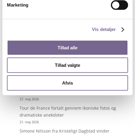
afbud er mandag den 12. november. Derfor skal du
Marketing
angive dine betalingsoplysninger ved tilmelding.
Søg
Vis detaljer
Tillad alle
Nyheder på de unges præmisser
Tillad valgte
13. juli 2026
Byg digitale værktøjer med AI – uden at kode
Afvis
28. maj 2026
Få superkræfter i PowerPoint
27. maj 2026
Tour de France fortalt gennem ikoniske fotos og
dramatiske anekdoter
21. maj 2026
Simone Nilsson fra Kristeligt Dagblad vinder