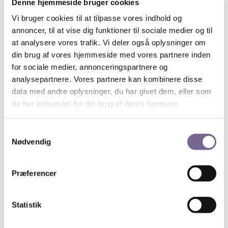
Denne hjemmeside bruger cookies
hvordan Søren
omsatte sine
Vi bruger cookies til at tilpasse vores indhold og
ideer, uden en
annoncer, til at vise dig funktioner til sociale medier og til
Sangskriver, musiker og producer
journalistisk
at analysere vores trafik. Vi deler også oplysninger om
Søren Rasted, Foto: Privat
baggrund, men
din brug af vores hjemmeside med vores partnere inden
med sans for
for sociale medier, annonceringspartnere og
lyd, timing og måske vigtigst – noget på hjertet
. Og
analysepartnere. Vores partnere kan kombinere disse
stil spørgsmål, når Søren beskriver sine visioner til
data med andre oplysninger, du har givet dem, eller som
færdigt produkt.
de har indsamlet fra din brug af deres tjenester.
Tid & sted:
Kosmopol, Fiolstræde 44, torsdag den 15. november
Samtykkevalg
kl. 17 – 19.
Nødvendig
Profil:
Læs mere om Søren Rasted her.
Præferencer
Onlinetilmelding her.
Bemærk, arrangementet er kun for medlemmer af
Statistik
Kreds 1 og det er gratis men der betales no-show-fee
ved afbud efter fristen eller ved udeblivelse. Frist for